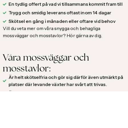
En tydlig offert på vad vi tillsammans kommit fram till
Trygg och smidig leverans oftast inom 14 dagar
Skötsel en gång i månaden eller oftare vid behov
Vill du veta mer om våra snygga och behagliga
mossväggar och mosstavlor?
Hör gärna av dig
.
Våra mossväggar och
mosstavlor:
Är helt skötselfria och gör sig därför även utmärkt på
platser där levande växter har svårt att trivas.
Är ljudabsorberande och gjorda av handplockad
norsk renlav som konserveras och brandsäkras.
Finns i flera storlekar och färger och kan monteras i
spännande grupper, eller sida-vid-sida för att täcka
hela väggar.